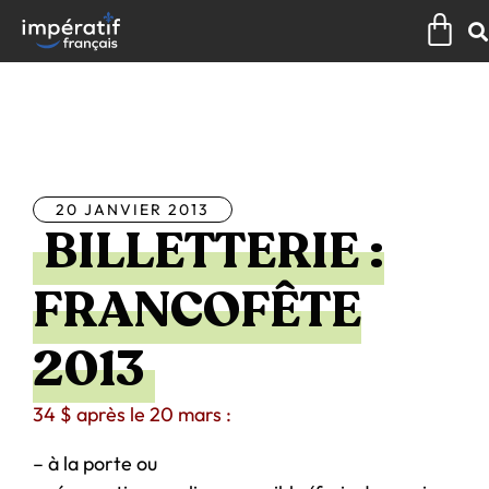
Aller
Pan
au
contenu
Tous les articles
20 JANVIER 2013
BILLETTERIE :
FRANCOFÊTE
2013
34 $ après le 20 mars :
– à la porte ou