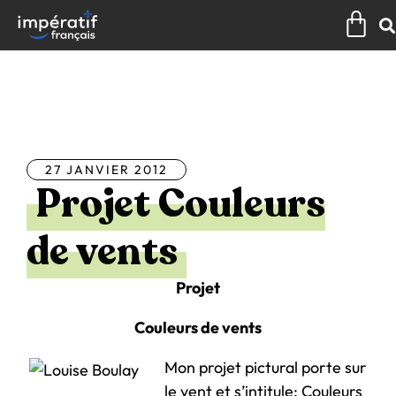
Aller
Pan
au
contenu
Tous les articles
27 JANVIER 2012
Projet Couleurs
de vents
Projet
Couleurs de vents
Mon projet pictural porte sur
le vent et s’intitule: Couleurs