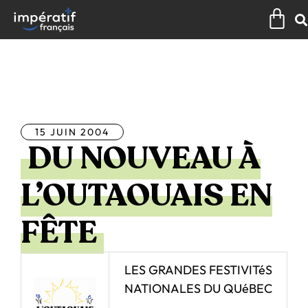
Aller
Pan
au
contenu
Tous les articles
15 JUIN 2004
DU NOUVEAU À
L’OUTAOUAIS EN
FÊTE
LES GRANDES FESTIVITéS
NATIONALES DU QUéBEC