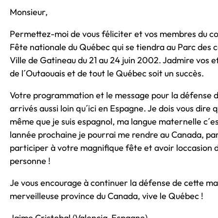
Monsieur,
Permettez-moi de vous féliciter et vos membres du co
Fête nationale du Québec qui se tiendra au Parc des c
Ville de Gatineau du 21 au 24 juin 2002. Jadmire vos e
de l´Outaouais et de tout le Québec soit un succès.
Votre programmation et le message pour la défense de
arrivés aussi loin qu´ici en Espagne. Je dois vous dire 
même que je suis espagnol, ma langue maternelle c´est
lannée prochaine je pourrai me rendre au Canada, pa
participer à votre magnifique fête et avoir loccasion d
personne !
Je vous encourage à continuer la défense de cette ma
merveilleuse province du Canada, vive le Québec !
Jaime Cristobal (Valencia-Espagne)