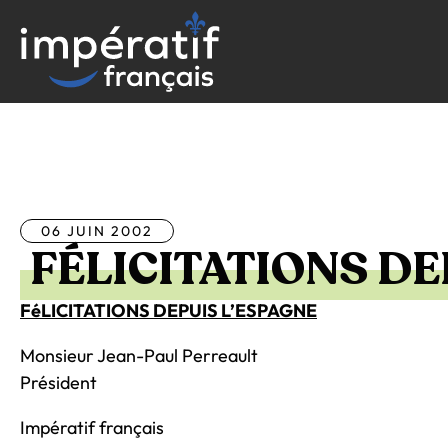
Aller
au
contenu
Tous les articles
06 JUIN 2002
FÉLICITATIONS DE
FéLICITATIONS DEPUIS L’ESPAGNE
Monsieur Jean-Paul Perreault
Président
Impératif français