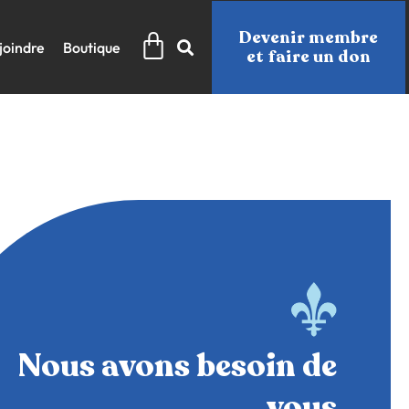
Panier
Devenir membre
joindre
Boutique
et faire un don
Nous avons besoin de
vous