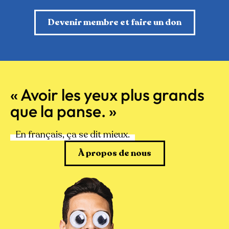
Devenir membre et faire un don
« Avoir les yeux plus grands
que la panse. »
En français, ça se dit mieux.
À propos de nous