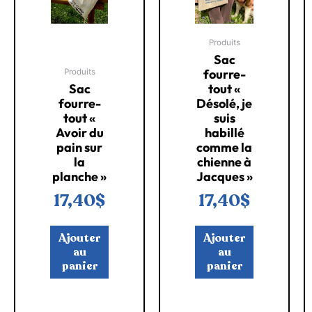
Produits
Sac
fourre-
Produits
Sac
tout «
fourre-
Désolé, je
tout «
suis
Avoir du
habillé
pain sur
comme la
la
chienne à
planche »
Jacques »
17,40
$
17,40
$
Ajouter
Ajouter
au
au
panier
panier