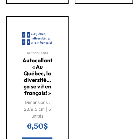
Autocollants
Autocollant
« Au
Québec, la
diversité…
ça se vit en
français! »
Dimensions :
23/9,5 cm | 5
unités
6,50
$