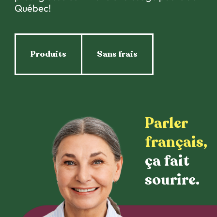
Québec!
Produits
Sans frais
Parler
français,
ça fait
sourire.