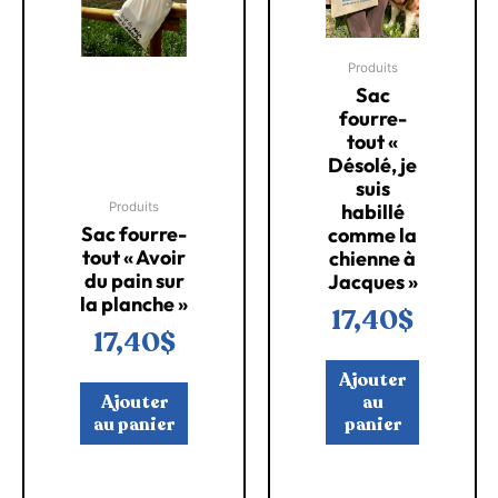
Produits
Sac
fourre-
tout «
Désolé, je
suis
habillé
Produits
Sac fourre-
comme la
tout « Avoir
chienne à
du pain sur
Jacques »
la planche »
17,40
$
17,40
$
Ajouter
Ajouter
au
au panier
panier