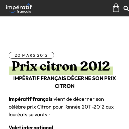
Aller
Pan
au
contenu
Tous les articles
20 MARS 2012
Prix citron 2012
IMPÉRATIF FRANÇAIS DÉCERNE SON PRIX
CITRON
Impératif français
vient de décerner son
célèbre prix Citron pour l’année 2011-2012 aux
lauréats suivants :
Volet international