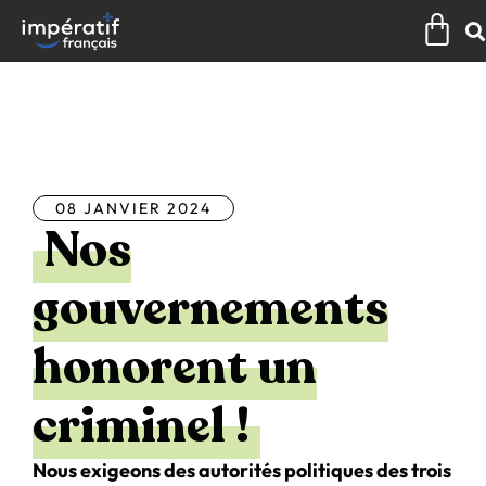
Aller
Pan
au
contenu
Tous les articles
08 JANVIER 2024
Nos
gouvernements
honorent un
criminel !
Nous exigeons des autorités politiques des trois