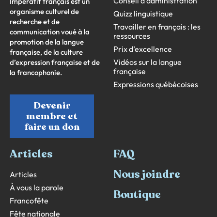
Conseil d’administration
Impératif français est un
organisme culturel de
Quizz linguistique
recherche et de
Travailler en français : les
communication voué à la
ressources
promotion de la langue
Prix d’excellence
française, de la culture
Vidéos sur la langue
d’expression française et de
française
la francophonie.
Expressions québécoises
Devenir
membre et
faire un don
Articles
FAQ
Nous joindre
Articles
À vous la parole
Boutique
Francofête
Fête nationale