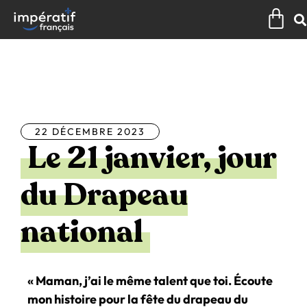
Aller
Pan
au
contenu
Tous les articles
22 DÉCEMBRE 2023
Le 21 janvier, jour
du Drapeau
national
« Maman, j’ai le même talent que toi. Écoute
mon histoire pour la fête du drapeau du