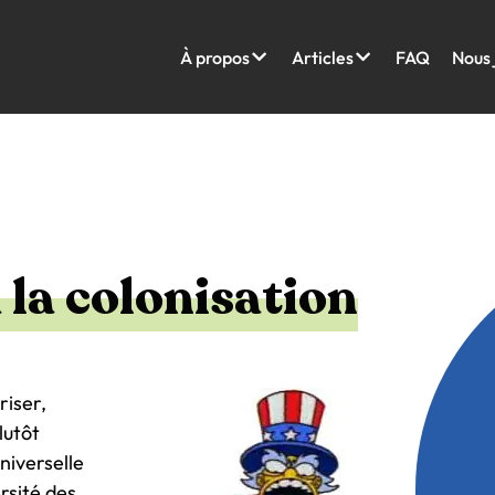
À propos
Articles
FAQ
Nous 
 la colonisation
riser,
lutôt
universelle
ersité des