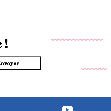
 !
Envoyer