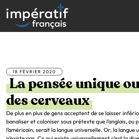
Aller
au
contenu
Tous les articles
18 FÉVRIER 2020
La pensée unique ou
des cerveaux
De plus en plus de gens acceptent de se laisser infério
banaliser et coloniser sous prétexte que l’anglais, ou p
l’américain, serait la langue universelle. Or, la langue 
n’existe pas. Ce qui existe universellement c’est la div