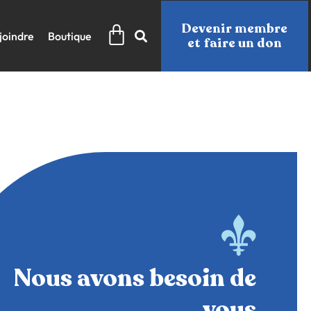
Panier
Devenir membre
joindre
Boutique
et faire un don
Nous avons besoin de
vous