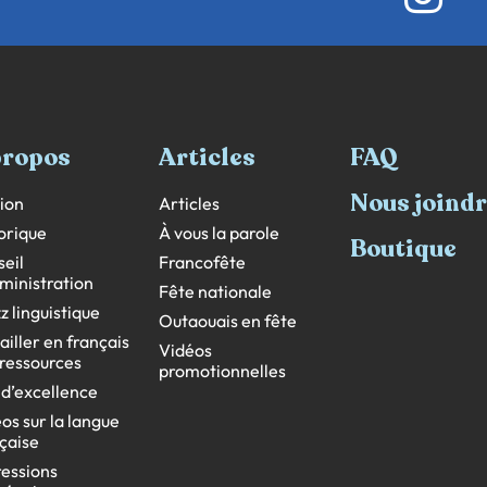
propos
Articles
FAQ
Nous joind
ion
Articles
orique
À vous la parole
Boutique
eil
Francofête
ministration
Fête nationale
z linguistique
Outaouais en fête
ailler en français
Vidéos
s ressources
promotionnelles
 d’excellence
os sur la langue
çaise
essions