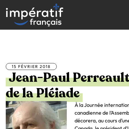
Aller
au
contenu
Tous les articles
15 FÉVRIER 2018
Jean-Paul Perreault
de la Pléiade
À la Journée internatio
canadienne de l’Assemb
décorera, au cours d’un
Canada, le président d’