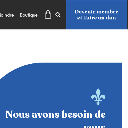
Panier
Devenir membre
joindre
Boutique
et faire un don
Nous avons besoin de
vous