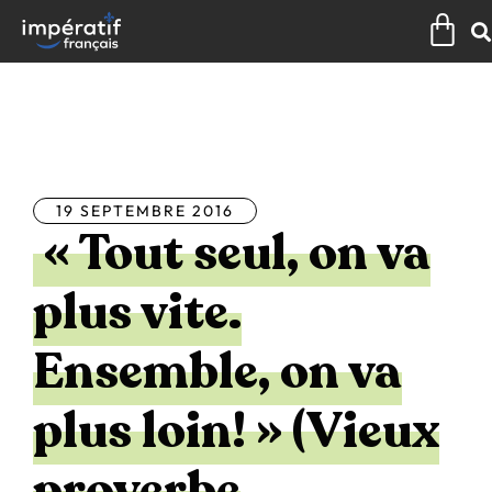
Aller
Pan
au
contenu
Tous les articles
19 SEPTEMBRE 2016
« Tout seul, on va
plus vite.
Ensemble, on va
plus loin! » (Vieux
proverbe