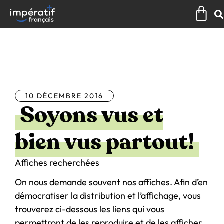
Aller
Pan
au
contenu
Tous les articles
10 DÉCEMBRE 2016
Soyons vus et
bien vus partout!
Affiches recherchées
On nous demande souvent nos affiches. Afin d’en
démocratiser la distribution et l’affichage, vous
trouverez ci-dessous les liens qui vous
permettront de les reproduire et de les afficher.