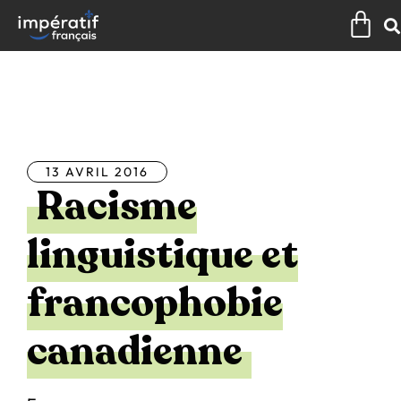
Aller
Pan
au
contenu
Tous les articles
13 AVRIL 2016
Racisme
linguistique et
francophobie
canadienne