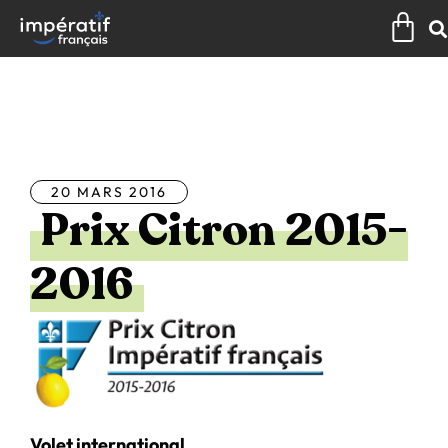
Aller
Pan
au
contenu
Tous les articles
20 MARS 2016
Prix Citron 2015-
2016
Volet international