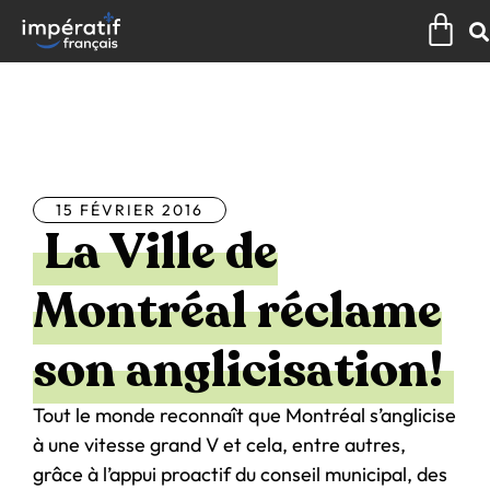
Aller
Pan
au
contenu
Tous les articles
15 FÉVRIER 2016
La Ville de
Montréal réclame
son anglicisation!
Tout le monde reconnaît que Montréal s’anglicise
à une vitesse grand V et cela, entre autres,
grâce à l’appui proactif du conseil municipal, des