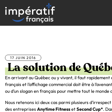
Aller
au
contenu
Tous les articles
17 JUIN 2016
La solution de Québ
En arrivant au Québec ou y vivant, il faut rapidement 
français et l’affichage commercial doit être à l’avenant
ou d’un slogan en français pour mettre tout le monde d’a
Nous retenons ici deux cas parmi plusieurs d’irrespect d
des entreprises
Anytime Fitness
et
Second Cup*
. Da