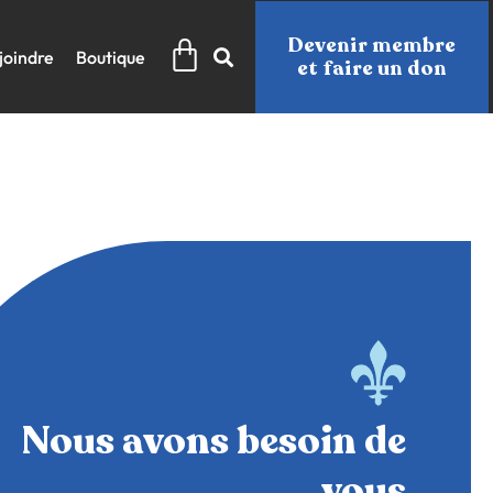
Panier
Devenir membre
joindre
Boutique
et faire un don
Nous avons besoin de
vous