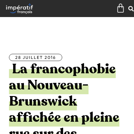
Aller
Pan
au
contenu
Tous les articles
28 JUILLET 2016
La francophobie
au Nouveau-
Brunswick
affichée en pleine
rue sur des