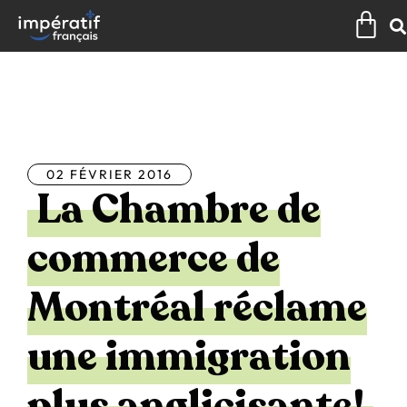
Aller
Pan
au
contenu
Tous les articles
02 FÉVRIER 2016
La Chambre de
commerce de
Montréal réclame
une immigration
plus anglicisante!