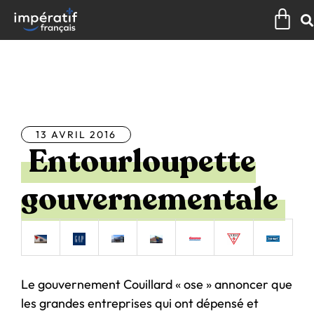
Aller
Pan
au
contenu
Tous les articles
13 AVRIL 2016
Entourloupette
gouvernementale
Le gouvernement Couillard « ose » annoncer que
les grandes entreprises qui ont dépensé et