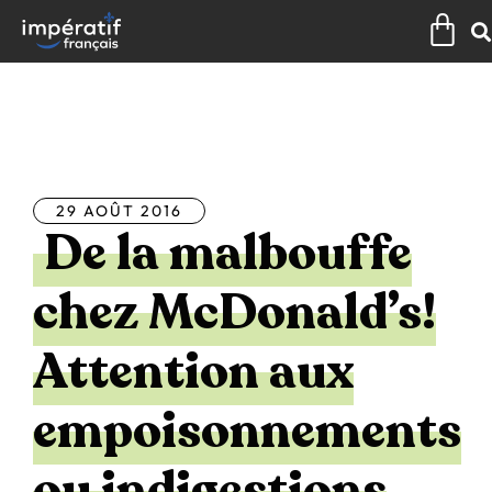
Aller
Pan
au
contenu
Tous les articles
29 AOÛT 2016
De la malbouffe
chez McDonald’s!
Attention aux
empoisonnements
ou indigestions