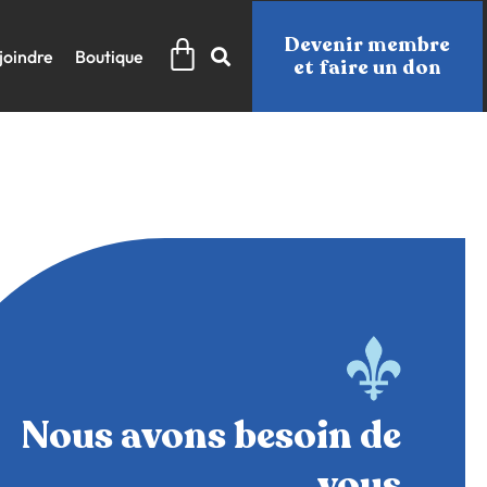
Panier
Devenir membre
joindre
Boutique
et faire un don
Nous avons besoin de
vous