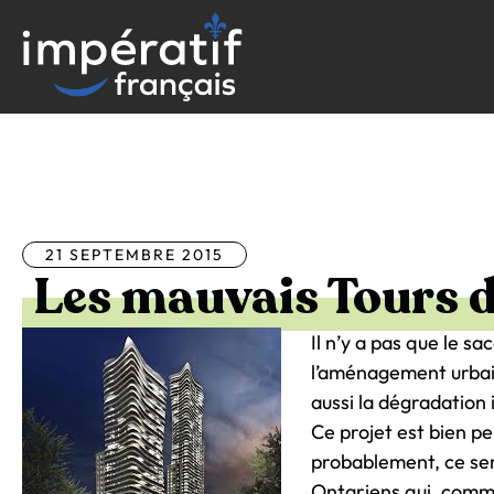
Aller
au
contenu
Tous les articles
21 SEPTEMBRE 2015
Les mauvais Tours de
Il n’y a pas que le sa
l’aménagement urbain 
aussi la dégradation 
Ce projet est bien p
probablement, ce ser
Ontariens qui, comme