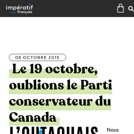
Aller
Pan
au
contenu
Tous les articles
08 OCTOBRE 2015
Le 19 octobre,
oublions le Parti
conservateur du
Canada
Nous