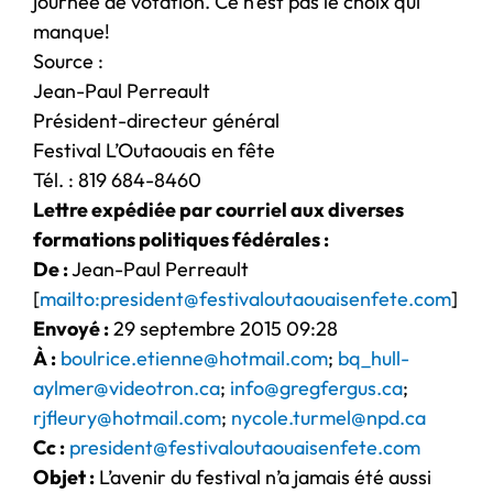
journée de votation. Ce n’est pas le choix qui
manque!
Source :
Jean-Paul Perreault
Président-directeur général
Festival L’Outaouais en fête
Tél. : 819 684-8460
Lettre expédiée par courriel aux diverses
formations politiques fédérales :
De :
Jean-Paul Perreault
[
mailto:president@festivaloutaouaisenfete.com
]
Envoyé :
29 septembre 2015 09:28
À :
boulrice.etienne@hotmail.com
;
bq_hull-
aylmer@videotron.ca
;
info@gregfergus.ca
;
rjfleury@hotmail.com
;
nycole.turmel@npd.ca
Cc :
president@festivaloutaouaisenfete.com
Objet :
L’avenir du festival n’a jamais été aussi