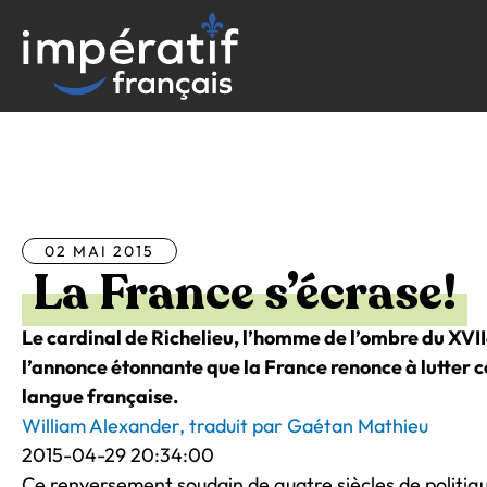
Aller
au
contenu
Tous les articles
02 MAI 2015
La France s’écrase!
Le cardinal de Richelieu, l’homme de l’ombre du XVII
l’annonce étonnante que la France renonce à lutter c
langue française.
William Alexander, traduit par Gaétan Mathieu
2015-04-29 20:34:00
Ce renversement soudain de quatre siècles de politiqu