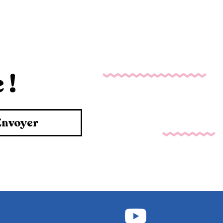
 !
Envoyer