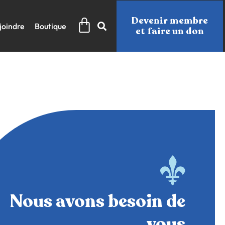
Panier
Devenir membre
joindre
Boutique
et faire un don
Nous avons besoin de
vous