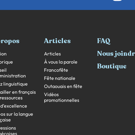
propos
Articles
FAQ
Nous joind
ion
Articles
orique
À vous la parole
Boutique
eil
Francofête
ministration
Fête nationale
z linguistique
Outaouais en fête
ailler en français
Vidéos
s ressources
promotionnelles
 d’excellence
os sur la langue
çaise
essions
bécoises