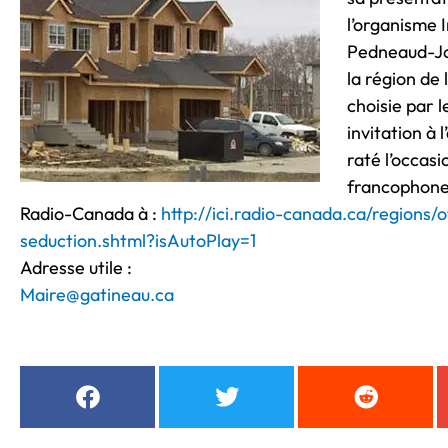
l’organisme 
Pedneaud-Job
la région de 
choisie par 
invitation à 
raté l’occasi
francophone d
Radio-Canada à :
http://ici.radio-canada.ca/region
seduction.shtml?isAutoPlay=1
Adresse utile :
Maire@gatineau.ca