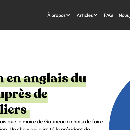
À propos
Articles
FAQ
Nous 
 en anglais du
uprès de
iers
ais que le maire de Gatineau a choisi de faire
on. Un choix qui a irrité le président de