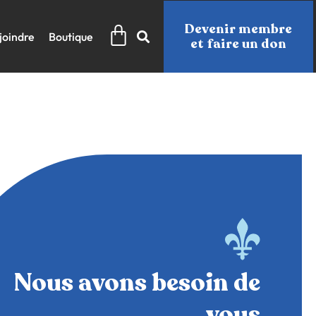
Panier
Devenir membre
joindre
Boutique
et faire un don
Nous avons besoin de
vous