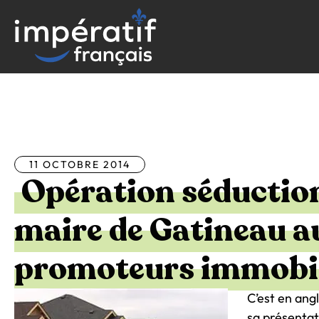
Aller
au
contenu
Tous les articles
11 OCTOBRE 2014
Opération séduction
maire de Gatineau a
promoteurs immobil
C’est en angl
sa présentati