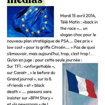
Mardi 15 avril 2014,
Télé Matin : «back in
the race »… un
slogan choc pour le
nouveau plan stratégique de PSA…. Des prix «
low cost » pour la griffe Citroën.… » Pas de quoi
s’émouvoir, mais aujourd’hui, trop, c’est trop ! .
Qu’on en juge : pour cette seule journée :
Sur TF1 : «unforgettable »,
sur Canal+ , « le before du
Grand journal », sur la 8.
«Friends » et « black
death » …. passons sans
insister sur «BFM Story »
et «la newsroom » de I