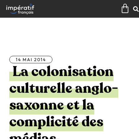
Aller
Pan
au
contenu
Tous les articles
14 MAI 2014
La colonisation
culturelle anglo-
saxonne et la
complicité des
médias