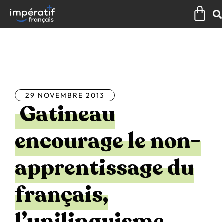
Aller
Pan
au
contenu
Tous les articles
29 NOVEMBRE 2013
Gatineau
encourage le non-
apprentissage du
français,
l’unilinguisme