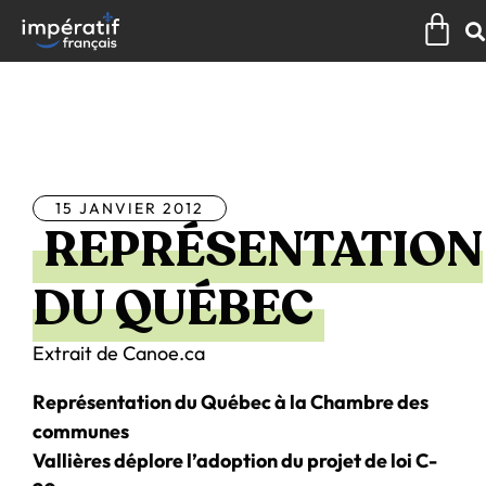
Aller
Pan
au
contenu
Tous les articles
15 JANVIER 2012
REPRÉSENTATION
DU QUÉBEC
Extrait de Canoe.ca
Représentation du Québec à la Chambre des
communes
Vallières déplore l’adoption du projet de loi C-