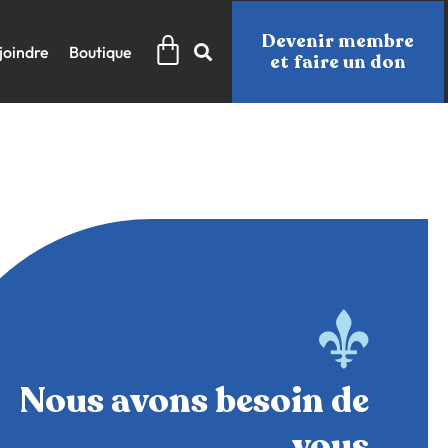
Panier
Devenir membre
joindre
Boutique
et faire un don
Nous avons besoin de
vous