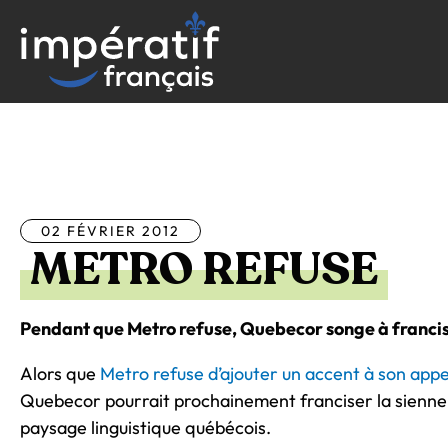
Aller
au
contenu
Tous les articles
02 FÉVRIER 2012
METRO REFUSE
Pendant que Metro refuse, Quebecor songe à franci
Alors que
Metro refuse d’ajouter un accent à son appe
Quebecor pourrait prochainement franciser la sienne
paysage linguistique québécois.