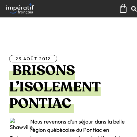
Aller
Pan
au
contenu
Tous les articles
23 AOÛT 2012
BRISONS
L’ISOLEMENT
PONTIAC
Nous revenons d’un séjour dans la belle
région québécoise du Pontiac en