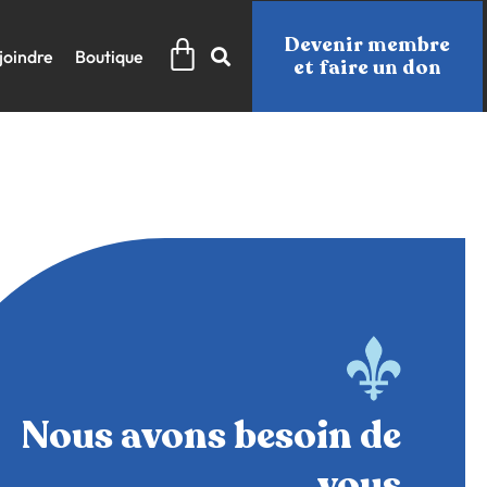
Panier
Devenir membre
joindre
Boutique
et faire un don
Nous avons besoin de
vous