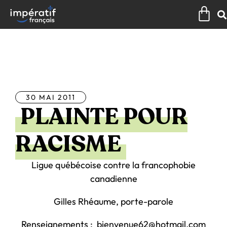
Aller
Pan
au
contenu
Tous les articles
30 MAI 2011
PLAINTE POUR
RACISME
Ligue québécoise contre la francophobie
canadienne
Gilles Rhéaume, porte-parole
Renseignements : bienvenue62@hotmail.com