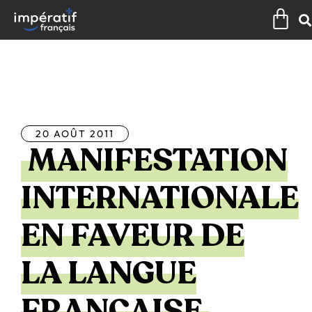
Aller
Pan
au
contenu
Tous les articles
20 AOÛT 2011
MANIFESTATION
INTERNATIONALE
EN FAVEUR DE
LA LANGUE
FRANÇAISE