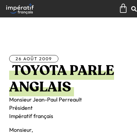
Aller
Pan
au
contenu
Tous les articles
26 AOÛT 2009
TOYOTA PARLE
ANGLAIS
Monsieur Jean-Paul Perreault
Président
Impératif français
Monsieur,