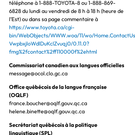
téléphone à 1-888-TOYOTA-8 ou 1-888-869-
6828 du lundi au vendredi de 8 h à 18 h (heure de
l’Est) ou dans sa page commentaire à
https://www.toyota.ca/cgi-
bin/WebObjects/WWW.woa/11/wo/Home.ContactUs.
VwpbxjloWdlDuKclZvuqj0/0.11.0?
fmg%2fcontact%2ff110000f%2ehtml
Commissariat canadien aux langues officielles
message@ocol.clo.gc.ca
Office québécois de la langue française
(OQLF)
france.boucher@oqlf.gouv.qc.ca
helene.binette@oqlf.gouv.qc.ca
Secrétariat québécois à la politique
linguistique (SPL)