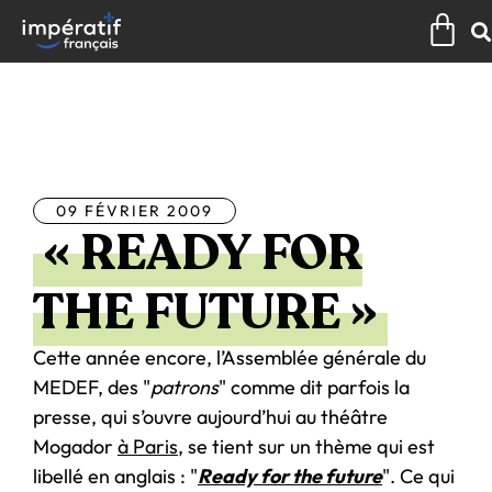
Aller
Pan
au
contenu
Tous les articles
09 FÉVRIER 2009
« READY FOR
THE FUTURE »
Cette année encore, l’Assemblée générale du
MEDEF, des "
patrons
" comme dit parfois la
presse, qui s’ouvre aujourd’hui au théâtre
Mogador
à Paris
, se tient sur un thème qui est
libellé en anglais : "
Ready for the future
". Ce qui