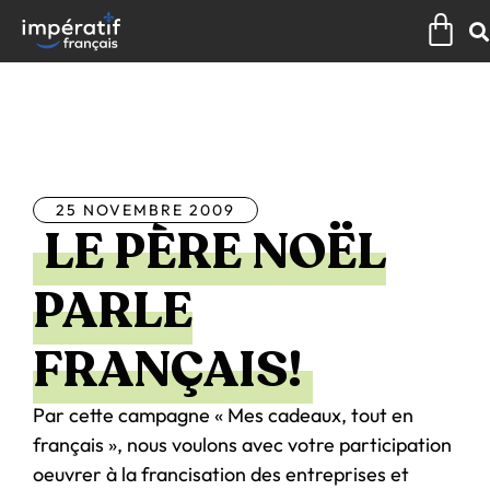
Aller
Pan
au
contenu
Tous les articles
25 NOVEMBRE 2009
LE PÈRE NOËL
PARLE
FRANÇAIS!
Par cette campagne « Mes cadeaux, tout en
français », nous voulons avec votre participation
oeuvrer à la francisation des entreprises et