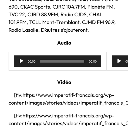
690, CKAC Sports, CJRC 104.7FM, Planète FM,
TVC 22, CJRD 88.9FM, Radio CJDS, CHAI
101.9FM, TCLL Mont-Tremblant, CJMD FM 96.9,
Radio Lasalle. D’autres s’ajouteront.
Audio
Lecteur
00:00
00:00
0
audio
Vidéo
[flv:https://www.imperatif-francais.org/wp-
content/images/stories/videos/imperatif_francais_06
[flv:https://www.imperatif-francais.org/wp-
content/images/stories/videos/imperatif_francais_0