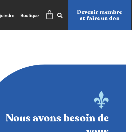
Panier
Devenir membre
joindre
Boutique
et faire un don
Nous avons besoin de
vous