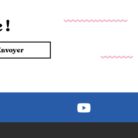
 !
Envoyer