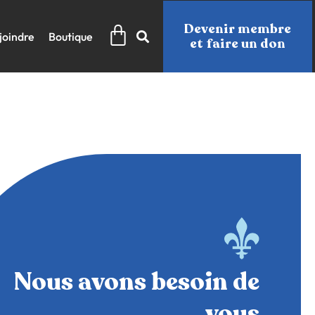
Panier
Devenir membre
joindre
Boutique
et faire un don
Nous avons besoin de
vous