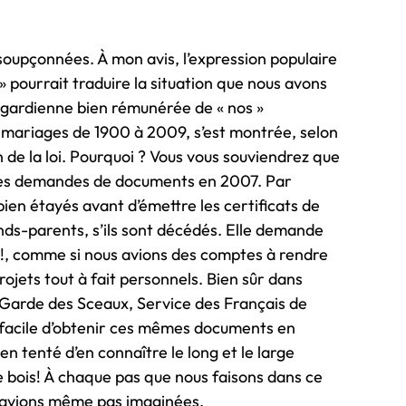
nsoupçonnées. À mon avis, l’expression populaire
n » pourrait traduire la situation que nous avons
la gardienne bien rémunérée de « nos »
 mariages de 1900 à 2009, s’est montrée, selon
n de la loi. Pourquoi ? Vous vous souviendrez que
it mes demandes de documents en 2007. Par
ien étayés avant d’émettre les certificats de
nds-parents, s’ils sont décédés. Elle demande
!, comme si nous avions des comptes à rendre
jets tout à fait personnels. Bien sûr dans
s, Garde des Sceaux, Service des Français de
st facile d’obtenir ces mêmes documents en
n tenté d’en connaître le long et le large
de bois! À chaque pas que nous faisons dans ce
n’avions même pas imaginées.