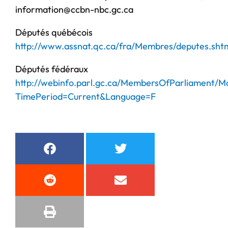
information@ccbn-nbc.gc.ca
Députés québécois
http://www.assnat.qc.ca/fra/Membres/deputes.sht
Députés fédéraux
http://webinfo.parl.gc.ca/MembersOfParliament/M
TimePeriod=Current&Language=F