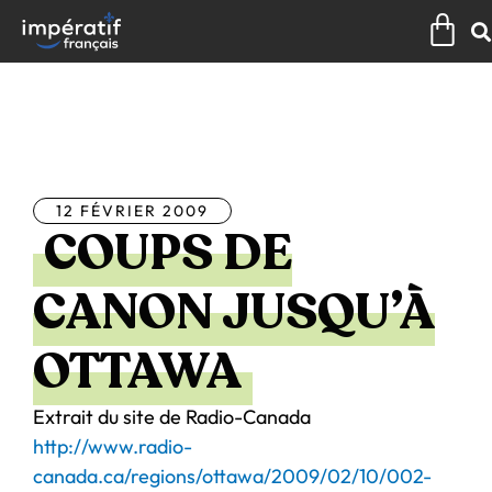
Aller
Pan
au
contenu
Tous les articles
12 FÉVRIER 2009
COUPS DE
CANON JUSQU’À
OTTAWA
Extrait du site de Radio-Canada
http://www.radio-
canada.ca/regions/ottawa/2009/02/10/002-