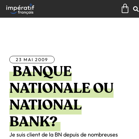
Aller
Pan
au
contenu
Tous les articles
23 MAI 2009
BANQUE
NATIONALE OU
NATIONAL
BANK?
Je suis client de la BN depuis de nombreuses