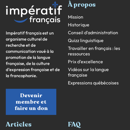
À propos
Mission
Historique
Conseil d’administration
Impératif français est un
organisme culturel de
Quizz linguistique
recherche et de
Travailler en français : les
communication voué à la
ressources
promotion de la langue
Prix d’excellence
française, de la culture
Vidéos sur la langue
d’expression française et de
française
la francophonie.
Expressions québécoises
Devenir
membre et
faire un don
Articles
FAQ