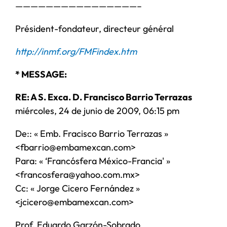
————————————————–
Président-fondateur, directeur général
http://inmf.org/FMFindex.htm
* MESSAGE:
RE: A S. Exca. D. Francisco Barrio Terrazas
miércoles, 24 de junio de 2009, 06:15 pm
De:: « Emb. Fracisco Barrio Terrazas »
<fbarrio@embamexcan.com>
Para: « ‘Francósfera México-Francia' »
<francosfera@yahoo.com.mx>
Cc: « Jorge Cicero Fernández »
<jcicero@embamexcan.com>
Prof. Eduardo Garzón-Sobrado