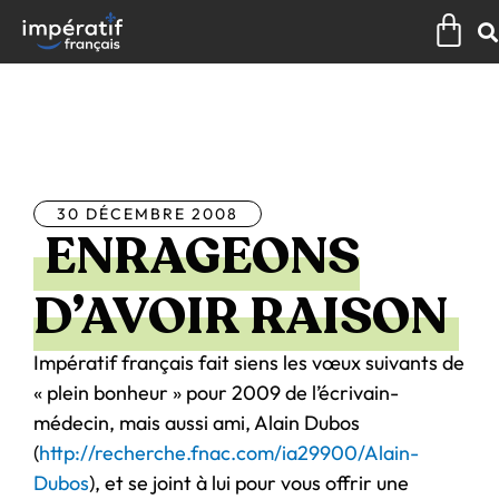
Aller
Pan
au
contenu
Tous les articles
30 DÉCEMBRE 2008
ENRAGEONS
D’AVOIR RAISON
Impératif français fait siens les vœux suivants de
« plein bonheur » pour 2009 de l’écrivain-
médecin, mais aussi ami, Alain Dubos
(
http://recherche.fnac.com/ia29900/Alain-
Dubos
), et se joint à lui pour vous offrir une