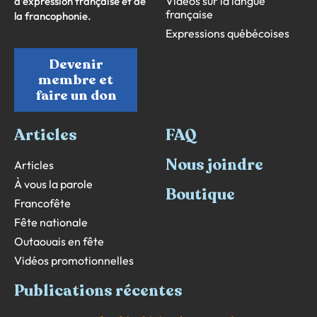
Vidéos sur la langue
d’expression française et de
française
la francophonie.
Expressions québécoises
Devenir
membre et
faire un don
Articles
FAQ
Nous joindre
Articles
À vous la parole
Boutique
Francofête
Fête nationale
Outaouais en fête
Vidéos promotionnelles
Publications récentes