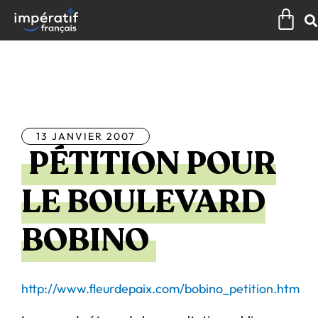
Aller
Pan
au
contenu
Tous les articles
13 JANVIER 2007
PÉTITION POUR
LE BOULEVARD
BOBINO
http://www.fleurdepaix.com/bobino_petition.htm