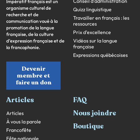
Conseil d’administration
Impératif français est un
organisme culturel de
Quizz linguistique
recherche et de
Travailler en français : les
communication voué à la
ressources
promotion de la langue
Prix d’excellence
française, de la culture
Vidéos sur la langue
d’expression française et de
française
la francophonie.
Expressions québécoises
Devenir
membre et
faire un don
Articles
FAQ
Nous joindre
Articles
À vous la parole
Boutique
Francofête
Fête nationale