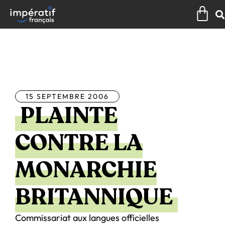
Aller
Pan
au
contenu
Tous les articles
15 SEPTEMBRE 2006
PLAINTE
CONTRE LA
MONARCHIE
BRITANNIQUE
Commissariat aux langues officielles