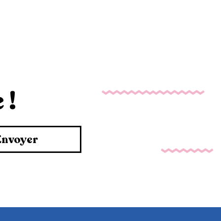
 !
Envoyer