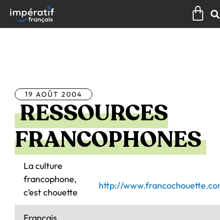
Aller
Pan
au
contenu
Tous les articles
19 AOÛT 2004
RESSOURCES
FRANCOPHONES
La culture
francophone,
http://www.francochouette.co
c’est chouette
Français