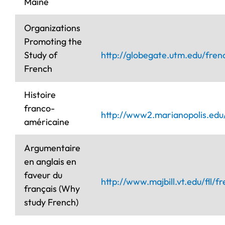
Maine
Organizations
Promoting the
Study of
http://globegate.utm.edu/fren
French
Histoire
franco-
http://www2.marianopolis.edu
américaine
Argumentaire
en anglais en
faveur du
http://www.majbill.vt.edu/fll/
français (Why
study French)