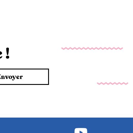
 !
Envoyer