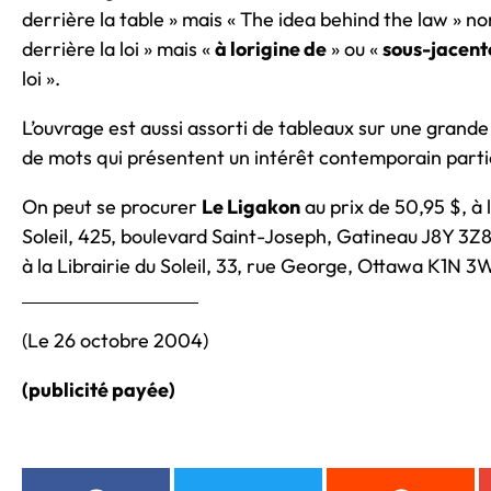
derrière la table » mais « The idea behind the law » no
derrière la loi » mais «
à lorigine de
» ou «
sous-jacent
loi ».
L’ouvrage est aussi assorti de tableaux sur une grand
de mots qui présentent un intérêt contemporain particu
On peut se procurer
Le Ligakon
au prix de 50,95 $, à l
Soleil, 425, boulevard Saint-Joseph, Gatineau J8Y 3Z8, 
à la Librairie du Soleil, 33, rue George, Ottawa K1N 3W
(Le 26 octobre 2004)
(publicité payée)