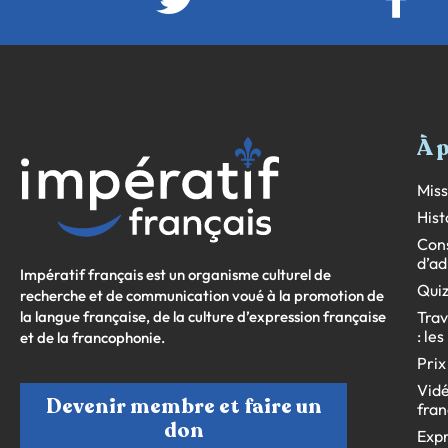
À 
Miss
Hist
Cons
d’ad
Impératif français est un organisme culturel de
Quiz
recherche et de communication voué à la promotion de
la langue française, de la culture d’expression française
Trav
: le
et de la francophonie.
Prix
Vidé
Devenir membre et faire un
fran
don
Expr