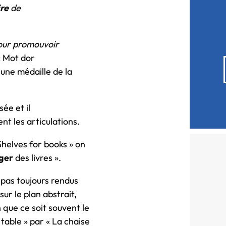
ire
de
our promouvoir
« Mot dor
 une médaille de la
ée et il
ent les articulations.
Shelves for books » on
ger
des livres ».
 pas toujours rendus
sur le plan abstrait,
n que ce soit souvent le
 table » par « La chaise