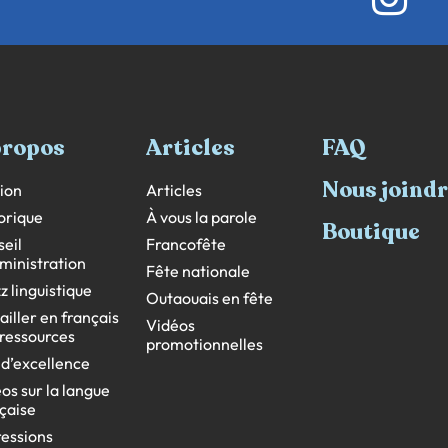
propos
Articles
FAQ
Nous joind
ion
Articles
orique
À vous la parole
Boutique
eil
Francofête
ministration
Fête nationale
z linguistique
Outaouais en fête
ailler en français
Vidéos
s ressources
promotionnelles
 d’excellence
os sur la langue
çaise
essions