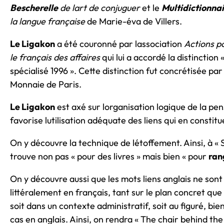
Bescherelle
de lart de conjuguer
et le
Multidictionna
la langue française
de Marie-éva de Villers.
Le Ligakon
a été couronné par lassociation
Actions p
le français des affaires
qui lui a accordé la distinction 
spécialisé 1996 ». Cette distinction fut concrétisée par
Monnaie de Paris.
Le Ligakon
est axé sur lorganisation logique de la pens
favorise lutilisation adéquate des liens qui en constitu
On y découvre la technique de létoffement. Ainsi, à « 
trouve non pas « pour des livres » mais bien « pour
ran
On y découvre aussi que les mots liens anglais ne sont
littéralement en français, tant sur le plan concret que 
soit dans un contexte administratif, soit au figuré, bie
cas en anglais. Ainsi, on rendra « The chair behind the