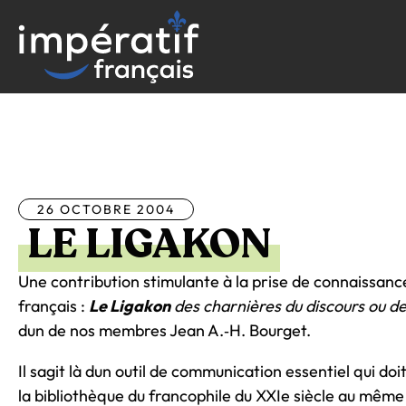
Aller
au
contenu
Tous les articles
26 OCTOBRE 2004
LE LIGAKON
Une contribution stimulante à la prise de connaissance 
français :
Le Ligakon
des charnières du discours ou de
dun de nos membres Jean A.‑H. Bourget.
Il sagit là dun outil de communication essentiel qui doi
la bibliothèque du francophile du XXIe siècle au même 