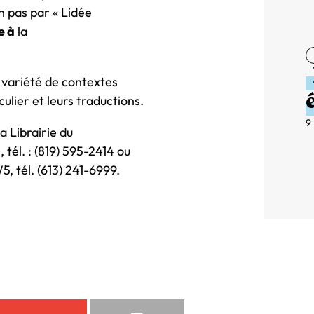
n pas par « Lidée
e à
la
e variété de contextes
lier et leurs traductions.
9
a Librairie du
tél. : (819) 595-2414 ou
5, tél. (613) 241-6999.