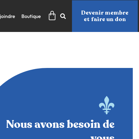
Panier
Devenir membre
joindre
Boutique
et faire un don
Nous avons besoin de
vous