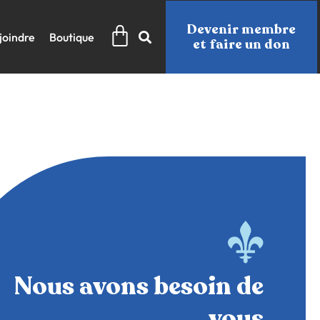
Panier
Devenir membre
joindre
Boutique
et faire un don
Nous avons besoin de
vous