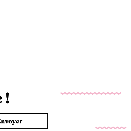
 !
Envoyer