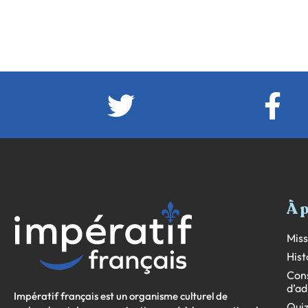
À 
Miss
Hist
Cons
d’ad
Impératif français est un organisme culturel de
Quiz