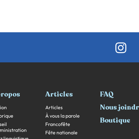
propos
Articles
FAQ
Nous joind
ion
Articles
orique
À vous la parole
Boutique
eil
Francofête
ministration
Fête nationale
z linguistique