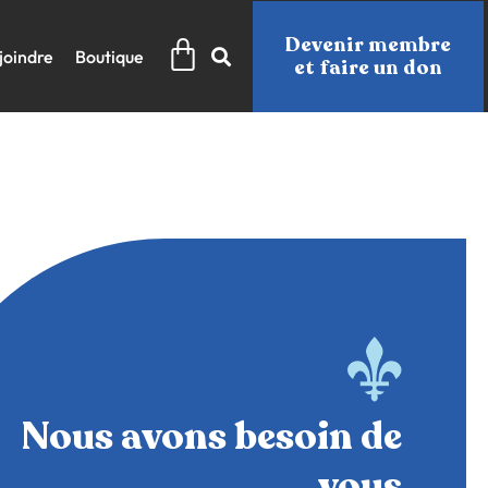
Panier
Devenir membre
joindre
Boutique
et faire un don
Nous avons besoin de
vous