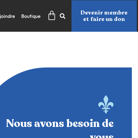
Panier
Devenir membre
joindre
Boutique
et faire un don
Nous avons besoin de
vous