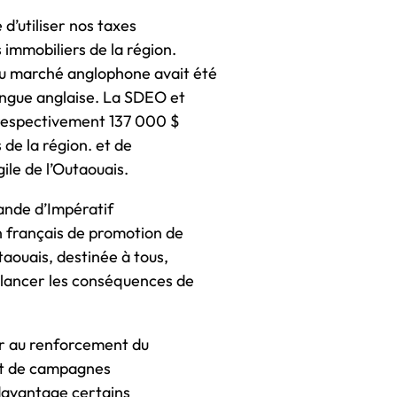
d’utiliser nos taxes
immobiliers de la région.
au marché anglophone avait été
angue anglaise. La SDEO et
é respectivement 137 000 $
de la région. et de
ile de l’Outaouais.
ande d’Impératif
n français de promotion de
taouais, destinée à tous,
alancer les conséquences de
vir au renforcement du
nt de campagnes
davantage certains